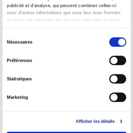
publicité et d'analyse, qui peuvent combiner celles-ci
avec d'autres informations que vous leur avez fournies
ou qu'ils ont collectées lors de votre utilisation de leurs
services.
En soumettant ce formulaire, j'accepte
Sélection
que les informations saisies soient exploitées
Nécessaires
du
dans le cadre strict de ma demande*
consentement
Préférences
Statistiques
Marketing
Afficher les détails
Contactez-nous